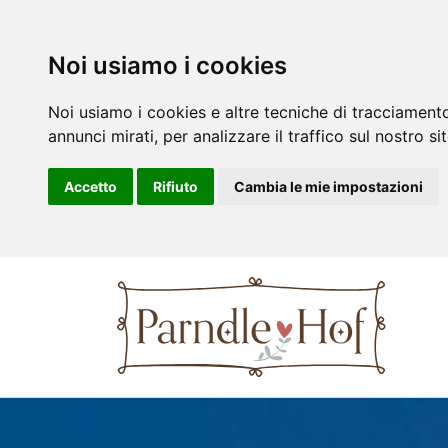
Maso
Noi usiamo i cookies
Agritursimo
Noi usiamo i cookies e altre tecniche di tracciamento
annunci mirati, per analizzare il traffico sul nostro si
Prezzi
Accetto
Rifiuto
Cambia le mie impostazioni
Attività
Contatto
Richiesta