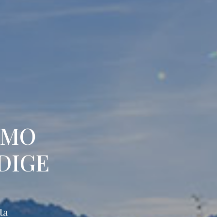
SMO
DIGE
ta